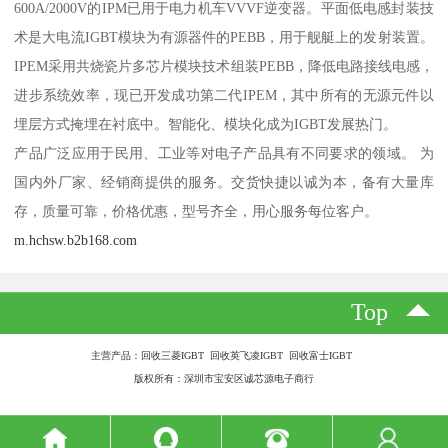
600A/2000V的IPM已用于电力机车VVVF逆变器。平面低电感封装技
术是大电流IGBT模块为有源器件的PEBB，用于舰艇上的发射装置。
IPEM采用共烧瓷片多芯片模块技术组装PEBB，降低电路接线电感，
进步系统效率，现已开发成功第二代IPEM，其中所有的无源元件以
埋层方式掩埋在衬底中。智能化、模块化成为IGBT发展热门。
产品广泛应用于民用、工业等对电子产品具有不同要求的领域。 为
国内外厂家、经销商提供的服务。交货快捷以诚为本，备有大量库
存，质量可靠，价格优惠，型号齐全，用心服务每位客户。
m.hchsw.b2b168.com
Top
主营产品：回收三菱IGBT 回收英飞凌IGBT 回收富士IGBT
版权所有：深圳市宝安区诚芯源电子商行