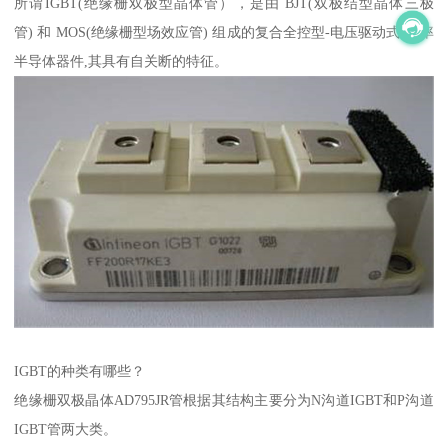
所谓IGBT(绝缘栅双极型晶体管），是由 BJT(双极结型晶体三极
管) 和 MOS(绝缘栅型场效应管) 组成的复合全控型-电压驱动式-功率
半导体器件,其具有自关断的特征。
IGBT的种类有哪些？
绝缘栅双极晶体AD795JR管根据其结构主要分为N沟道IGBT和P沟道
IGBT管两大类。