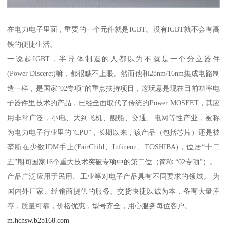
在电力电子里面，重要的一个元件就是IGBT。没有IGBT就不会有高
铁的便捷生活。
一说起IGBT，半导体制造的人都以为不就是一个分立器件
(Power Disceret)嘛，都很瞧不上眼。然而他和28nm/16nm集成电路制
造一样，是国家“02专项”的重点扶持项目，这玩意是现在目前功率电
子器件里技术的产品，已经全面取代了传统的Power MOSFET，其应
用非常广泛，小电、大到飞机、舰船、交通、电网等性产业，被称
为电力电子行业里的“CPU”，长期以来，该产品（包括芯片）还是被
垄断在少数IDM手上(FairChild、Infineon、TOSHIBA)，位居“十二
五”期间国家16个重大技术突破专项中的第二位（简称 “02专项”）。
产品广泛应用于民用、工业等对电子产品具有不同要求的领域。 为
国内外厂家、经销商提供的服务。交货快捷以诚为本，备有大量库
存，质量可靠，价格优惠，型号齐全，用心服务每位客户。
m.hchsw.b2b168.com