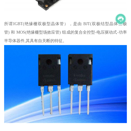
所谓IGBT(绝缘栅双极型晶体管），是由 BJT(双极结型晶体三极
管) 和 MOS(绝缘栅型场效应管) 组成的复合全控型-电压驱动式-功率
半导体器件,其具有自关断的特征。