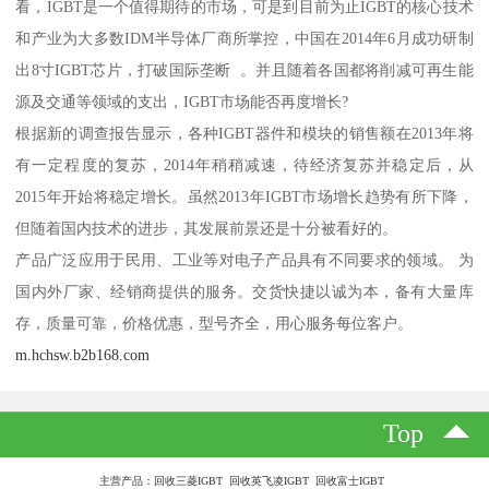
看，IGBT是一个值得期待的市场，可是到目前为止IGBT的核心技术
和产业为大多数IDM半导体厂商所掌控，中国在2014年6月成功研制
出8寸IGBT芯片，打破国际垄断 。并且随着各国都将削减可再生能
源及交通等领域的支出，IGBT市场能否再度增长?
根据新的调查报告显示，各种IGBT器件和模块的销售额在2013年将
有一定程度的复苏，2014年稍稍减速，待经济复苏并稳定后，从
2015年开始将稳定增长。虽然2013年IGBT市场增长趋势有所下降，
但随着国内技术的进步，其发展前景还是十分被看好的。
产品广泛应用于民用、工业等对电子产品具有不同要求的领域。 为
国内外厂家、经销商提供的服务。交货快捷以诚为本，备有大量库
存，质量可靠，价格优惠，型号齐全，用心服务每位客户。
m.hchsw.b2b168.com
Top
主营产品：回收三菱IGBT 回收英飞凌IGBT 回收富士IGBT