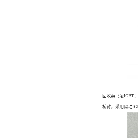
回收英飞凌IGBT
桥臂，采用驱动IG