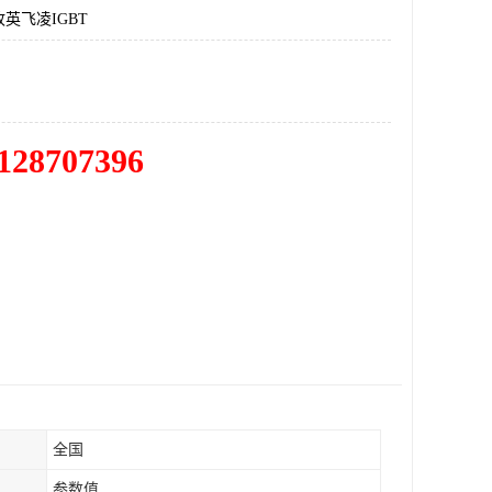
英飞凌IGBT
128707396
全国
参数值