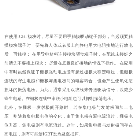
在使用IGBT模块时，尽量不要用手触摸驱动端子部分，当必须要触
摸模块端子时，要先将人体或衣服上的静电用大电阻接地进行放电
后，再触摸； 在用导电材料连接模块驱动端子时，在配线未接好之
前请先不要接上模块； 尽量在底板良好接地的情况下操作。 在应用
中有时虽然保证了栅极驱动电压没有超过栅极大额定电压，但栅极
连线的寄生电感和栅极与集电极间的电容耦合，也会产生使氧化层
损坏的振荡电压。为此，通常采用双绞线来传送驱动信号，以减少
寄生电感。在栅极连线中串联小电阻也可以抑制振荡电压。
此外，在栅极—发射极间开路时，若在集电极与发射极间加上电
压，则随着集电极电位的变化，由于集电极有漏电流流过，栅极电
位升高，集电极则有电流流过。这时，如果集电极与发射极间存在
高电压，则有可能使IGBT发热及至损坏。