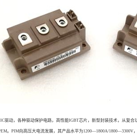
用IC驱动，各种驱动保护电路，高性能IGBT芯片，新型封装技术，从复合
PEM。PIM向高压大电流发展，其产品水平为1200—1800A/1800—3300V