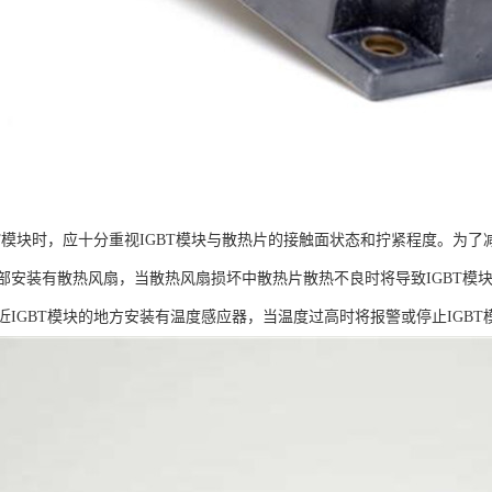
BT模块时，应十分重视IGBT模块与散热片的接触面状态和拧紧程度。为了
部安装有散热风扇，当散热风扇损坏中散热片散热不良时将导致IGBT模
近IGBT模块的地方安装有温度感应器，当温度过高时将报警或停止IGBT