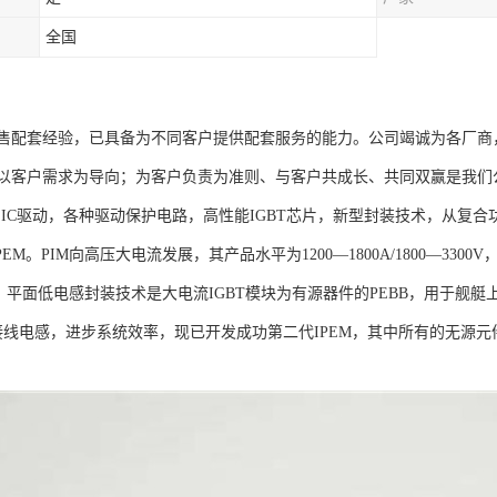
全国
售配套经验，已具备为不同客户提供配套服务的能力。公司竭诚为各厂商
以客户需求为导向；为客户负责为准则、与客户共成长、共同双赢是我们
用IC驱动，各种驱动保护电路，高性能IGBT芯片，新型封装技术，从复合
PEM。PIM向高压大电流发展，其产品水平为1200—1800A/1800—3300V
。平面低电感封装技术是大电流IGBT模块为有源器件的PEBB，用于舰艇
路接线电感，进步系统效率，现已开发成功第二代IPEM，其中所有的无源元