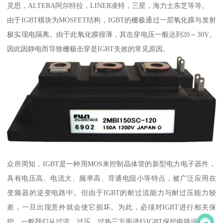
灵思，ALTERA阿尔特拉，LINER凌特，三星，海力士东芝等等。
由于IGBT模块为MOSFET结构，IGBT的栅极通过一层氧化膜与发射
极实现电隔离。由于此氧化膜很薄，其击穿电压一般达到20～30V。
因此因静电而导致栅极击穿是IGBT失效的常见原因。
众所周知，IGBT是一种用MOS来控制晶体管的新型电力电子器件，
具有电压高、电流大、频率高、导通电阻小等特点，被广泛应用在
变频器的逆变电路中。但由于IGBT的耐过流能力与耐过压能力较
差，一旦出现意外就会使它损坏。为此，必须对IGBT进行相关保
护。一般我们从过流、过压、过热三方面进行IGBT保护电路设计。