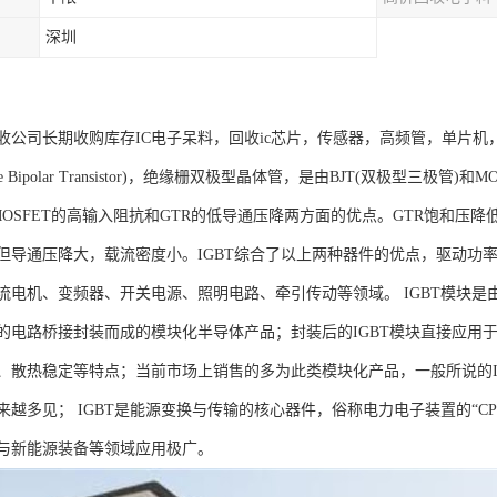
深圳
收公司长期收购库存IC电子呆料，回收ic芯片，传感器，高频管，单片机
ted Gate Bipolar Transistor)，绝缘栅双极型晶体管，是由BJT(双
MOSFET的高输入阻抗和GTR的低导通压降两方面的优点。GTR饱和压
但导通压降大，载流密度小。IGBT综合了以上两种器件的优点，驱动功率
流电机、变频器、开关电源、照明电路、牵引传动等领域。 IGBT模块是由
的电路桥接封装而成的模块化半导体产品；封装后的IGBT模块直接应用于变
、散热稳定等特点；当前市场上销售的多为此类模块化产品，一般所说的IG
来越多见； IGBT是能源变换与传输的核心器件，俗称电力电子装置的“C
与新能源装备等领域应用极广。