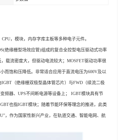
，CPU，模块，内存字库主板等多种电子元件。
极型三极管)和MOS(绝缘栅型场效应管)组成的复合全控型电压驱动式功率
降低，载流密度大，但驱动电流较大；MOSFET驱动功率很
小而饱和压降低。非常适合应用于直流电压为600V及以
IGBT（绝缘栅双极型晶体管芯片）与FWD（续流二极
频器、UPS不间断电源等设备上； IGBT模块具有节
BT也指IGBT模块；随着节能环保等理念的推进，此类
PU”，作为国家性新兴产业，在轨道交通、智能电网、航