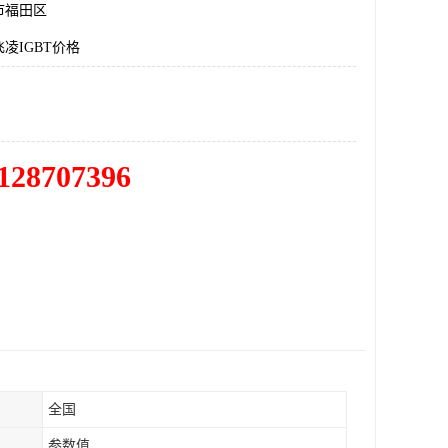
市福田区
凌IGBT价格
128707396
全国
参数值