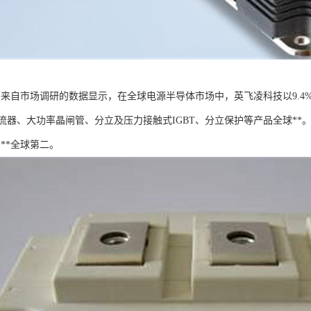
T：来自市场调研的数据显示，在全球电源半导体市场中，英飞凌科技以9.
流器、大功率晶闸管、分立及压力接触式IGBT、分立保护等产品全球**
则**全球第二。