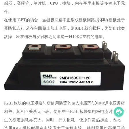
感器，高频管，单片机，CPU，模块，内存字库主板等多种电子元
件。
在使用IGBT的场合，当栅极回路不正常或栅极回路损坏时(栅极处于
开路状态)，若在主回路上加上电压，则IGBT就会损坏，为防止此类
故障，应在栅极与发射极之间串接一只10KΩ左右的电阻。
IGBT模块的电压规格与所使用装置的输入电源即试电电源电压紧密
相关。其相互关系见下表。使用中当IGBT模块集电极电流时，所产
生的额定损耗亦变大。同时，开关损耗，使原件发热加剧，因此，
选用IGBT模块时额定电流应大于负载电流。特别是用作高频开关