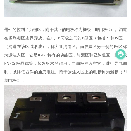
器件的控制区为栅区，附于其上的电极称为栅极（即门极G）。沟道
在紧靠栅区边界形成。在C、E两极之间的P型区（包括P+和P-区）
（沟道在该区域形成），称为亚沟道区。而在漏区另一侧的P+区称
为漏注入区，它是IGBT特有的功能区，与漏区和亚沟道区一起形成
PNP双极晶体管，起发射极的作用，向漏极注入空穴，进行导电调
制，以降低器件的通态电压。附于漏注入区上的电极称为漏极（即
集电极C）。