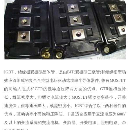
IGBT，绝缘栅双极型晶体管，是由BJT(双极型三极管)和绝缘栅型场
效应管组成的复合全控型电压驱动式功率半导体器件, 兼有MOSFET
的高输入阻抗和GTR的低导通压降两方面的优点。GTR饱和压降
低，载流密度大，但驱动电流较大；MOSFET驱动功率很小，开关
速度快，但导通压降大，载流密度小。IGBT综合了以上两种器件的
优点，驱动功率小而饱和压降低。非常适合应用于直流电压为600V
及以上的变流系统如交流电机、变频器、开关电源、照明电路、牵