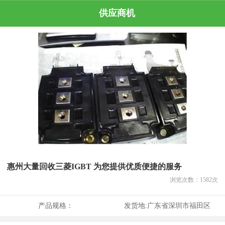
供应商机
惠州大量回收三菱IGBT 为您提供优质便捷的服务
浏览次数：
1582
次
产品规格：
发货地:
广东省深圳市福田区