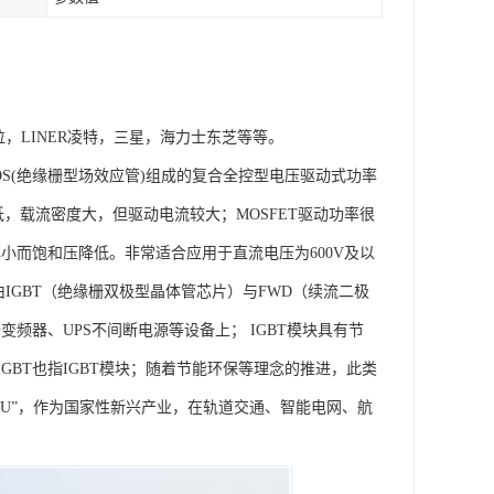
拉，LINER凌特，三星，海力士东芝等等。
极型三极管)和MOS(绝缘栅型场效应管)组成的复合全控型电压驱动式功率
降低，载流密度大，但驱动电流较大；MOSFET驱动功率很
小而饱和压降低。非常适合应用于直流电压为600V及以
IGBT（绝缘栅双极型晶体管芯片）与FWD（续流二极
频器、UPS不间断电源等设备上； IGBT模块具有节
BT也指IGBT模块；随着节能环保等理念的推进，此类
PU”，作为国家性新兴产业，在轨道交通、智能电网、航