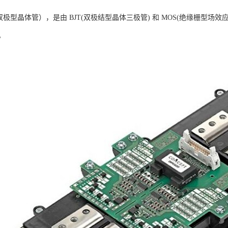
栅双极型晶体管），是由 BJT(双极结型晶体三极管) 和 MOS(绝缘栅型场
。