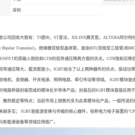
深圳
公司回收大致有：TI德州，ST意法，XILINX赛灵思，ALTERA阿尔特
ted Gate Bipolar Transistor)，绝缘栅双极型晶体管，是由BJT(双
MOSFET的高输入阻抗和GTR的低导通压降两方面的优点。GTR饱和压
但导通压降大，载流密度小。IGBT综合了以上两种器件的优点，驱动功率
流电机、变频器、开关电源、照明电路、牵引传动等领域。 IGBT模块是由
的电路桥接封装而成的模块化半导体产品；封装后的IGBT模块直接应用于变
、散热稳定等特点；当前市场上销售的多为此类模块化产品，一般所说的IG
来越多见； IGBT是能源变换与传输的核心器件，俗称电力电子装置的“C
与新能源装备等领域应用极广。