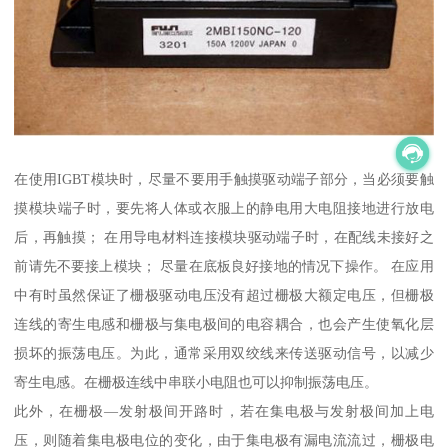
在使用IGBT模块时，尽量不要用手触摸驱动端子部分，当必须要触
摸模块端子时，要先将人体或衣服上的静电用大电阻接地进行放电
后，再触摸； 在用导电材料连接模块驱动端子时，在配线未接好之
前请先不要接上模块； 尽量在底板良好接地的情况下操作。 在应用
中有时虽然保证了栅极驱动电压没有超过栅极大额定电压，但栅极
连线的寄生电感和栅极与集电极间的电容耦合，也会产生使氧化层
损坏的振荡电压。为此，通常采用双绞线来传送驱动信号，以减少
寄生电感。在栅极连线中串联小电阻也可以抑制振荡电压。
此外，在栅极—发射极间开路时，若在集电极与发射极间加上电
压，则随着集电极电位的变化，由于集电极有漏电流流过，栅极电