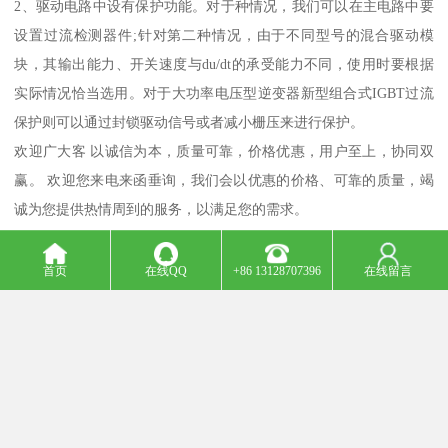
2、驱动电路中设有保护功能。对于种情况，我们可以在主电路中要
设置过流检测器件;针对第二种情况，由于不同型号的混合驱动模
块，其输出能力、开关速度与du/dt的承受能力不同，使用时要根据
实际情况恰当选用。对于大功率电压型逆变器新型组合式IGBT过流
保护则可以通过封锁驱动信号或者减小栅压来进行保护。
欢迎广大客 以诚信为本，质量可靠，价格优惠，用户至上，协同双
赢。 欢迎您来电来函垂询，我们会以优惠的价格、可靠的质量，竭
诚为您提供热情周到的服务，以满足您的需求。
m.hchsw.b2b168.com
首页
在线QQ
+86 13128707396
在线留言
Top
主营产品：回收三菱IGBT 回收英飞凌IGBT 回收富士IGBT
版权所有：深圳市宝安区诚芯源电子商行