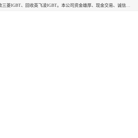
深圳市宝安区诚芯源电子商行主要经营：回收富士IGBT、回收三菱IGBT、回收英飞凌IGBT。本公司资金雄厚、现金交易、诚信待人，经过不断的探索和发展，已形成完善的评估、采购，从而为客户提供快捷价优的库存处理服务，迅速为客户消化库存，回笼资金。