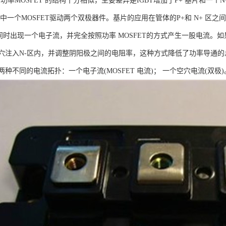
功率MOSFET 的结构十分相似，主要差异是IGBT增加了P+ 基片和一个N+
中一个MOSFET驱动两个双极器件。基片的应用在管体的P+和 N+ 区之
时出现一个电子流，并完全按照功率 MOSFET的方式产生一股电流。如果
穴注入N-区内，并调整阴阳极之间的电阻率，这种方式降低了功率导通
种不同的电流拓扑：一个电子流(MOSFET 电流)； 一个空穴电流(双极)