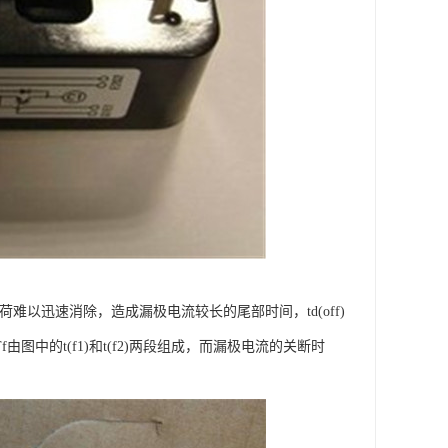
荷难以迅速消除，造成漏极电流较长的尾部时间，td(off)
图中的t(f1)和t(f2)两段组成，而漏极电流的关断时