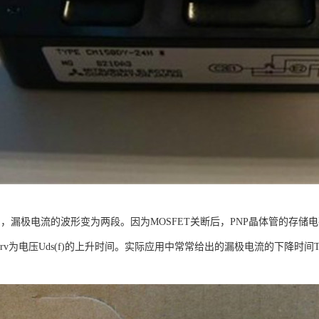
中，漏极电流的波形变为两段。因为MOSFET关断后，PNP晶体管的存储电
rv为电压Uds(f)的上升时间。实际应用中常常给出的漏极电流的下降时间Tf由