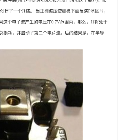
 缓冲层(NPT-非穿通-IGBT技术没有增加这个部分)。如
间创建了一个J1结。 当正栅偏压使栅极下面反演P基区时，
这个电子流产生的电压在0.7V范围内，那么，J1将处于
的总损耗，并启动了第二个电荷流。后的结果是，在半导
。