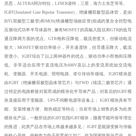
灵思，ALTERA阿尔特拉，LINER凌特，三星，海力士东芝等等。
IGBT(Insulated Gate Bipolar Transistor)，绝缘栅双极型晶体管，是由
BJT(双极型三极管)和MOS(绝缘栅型场效应管)组成的复合全控型电
压驱动式功率半导体器件, 兼有MOSFET的高输入阻抗和GTR的低导
通压降两方面的优点。GTR饱和压降低，载流密度大，但驱动电流
较大；MOSFET驱动功率很小，开关速度快，但导通压降大，载流
密度小。IGBT综合了以上两种器件的优点，驱动功率小而饱和压降
低。非常适合应用于直流电压为600V及以上的变流系统如交流电
机、变频器、开关电源、照明电路、牵引传动等领域。 IGBT模块是
由IGBT（绝缘栅双极型晶体管芯片）与FWD（续流二极管芯片）通
过特定的电路桥接封装而成的模块化半导体产品；封装后的IGBT模
块直接应用于变频器、UPS不间断电源等设备上； IGBT模块具有节
能、安装维修方便、散热稳定等特点；当前市场上销售的多为此类
模块化产品，一般所说的IGBT也指IGBT模块；随着节能环保等理念
的推进，此类产品在市场上将越来越多见； IGBT是能源变换与传输
的核心器件，俗称电力电子装置的“CPU”，作为国家性新兴产业，在