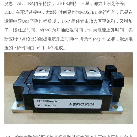
灵思，ALTERA阿尔特拉，LINER凌特，三星，海力士东芝等等。
IGBT 在开通过程中，大部分时间是作为MOSFET 来运行的，只是在
漏源电压Uds 下降过程后期， PNP 晶体管由放大区至饱和，又增加
了一段延迟时间。td(on) 为开通延迟时间，tri 为电流上升时间。实
际应用中常给出的漏极电流开通时间ton 即为td (on) tri 之和，漏源电
压的下降时间由tfe1 和tfe2 组成。