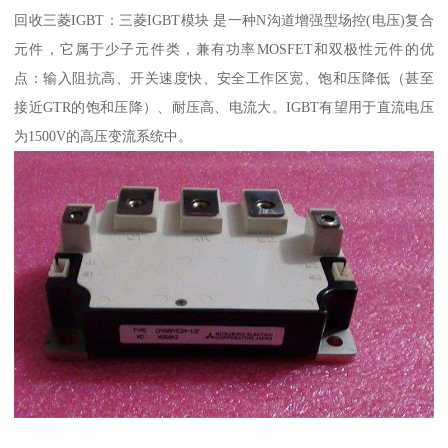
回收三菱IGBT：三菱IGBT模块 是一种N沟道增强型场控(电压)复合
元件，它属于少子元件类，兼有功率MOSFET和双极性元件的优
点：输入阻抗高、开关速度快、安全工作区宽、饱和压降低（甚至
接近GTR的饱和压降）、耐压高、电流大。IGBT有望用于直流电压
为1500V的高压变流系统中。