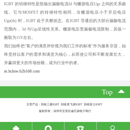
IGBT 的转移特性是指输出漏极电流Id 与栅源电压Ugs 之间的关系曲
线。它与MOSFET 的转移特性相同，当栅源电压小于开启电压
Ugs(th) 时，IGBT 处于关断状态。在IGBT 导通后的大部分漏极电流
范围内， Id 与Ugs呈线性关系。栅源电压受漏极电流限制，其值一
般取为15V左右。
我们始终把“客户的满意评价视为我们工作的标准”作为服务宗旨，始
终坚持以客户的需求和满意为核心，从而使公司和不断发展壮大，
并赢得更大的市场份额，成为行业中的者。
m.hchsw.b2b168.com
Top
主营产品：回收三菱IGBT 回收英飞凌IGBT 回收富士IGBT
版权所有：深圳市宝安区诚芯源电子商行