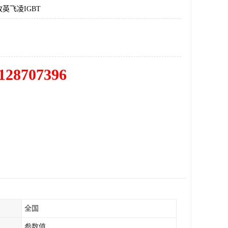
英飞凌IGBT
128707396
全国
参数值