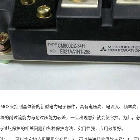
种用MOS来控制晶体管的新型电力电子器件，具有电压高、电流大、频率
T模块的耐过流能力与耐过压能力较差，一旦出现意外就会使它损。为此，必
与过热保护的相关问题和各种保护方法，实用性强，应用效果好。
则： 1、可以约定地点见面现金交易；2、可以快递代收货款交易；3、可