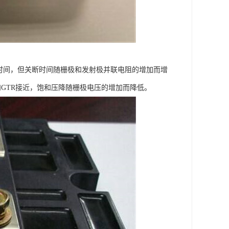
关断时间，但关断时间随栅极和发射极并联电阻的增加而增
低而和GTR接近，饱和压降随栅极电压的增加而降低。