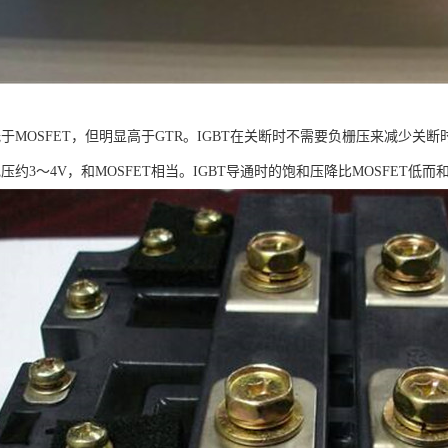
低于MOSFET，但明显高于GTR。IGBT在关断时不需要负栅压来减少
电压约3～4V，和MOSFET相当。IGBT导通时的饱和压降比MOSFET