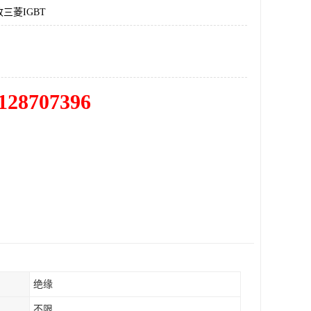
三菱IGBT
128707396
绝缘
不限