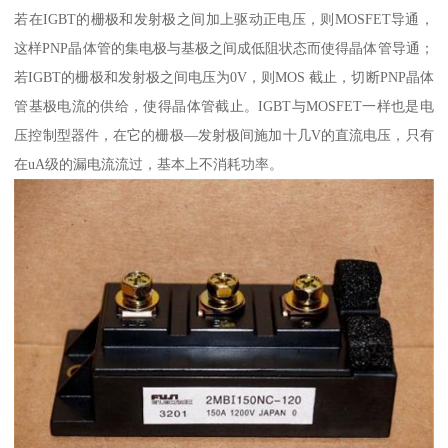
若在IGBT的栅极和发射极之间加上驱动正电压，则MOSFET导通，
这样PNP晶体管的集电极与基极之间成低阻状态而使得晶体管导通；
若IGBT的栅极和发射极之间电压为0V，则MOS 截止，切断PNP晶体
管基极电流的供给，使得晶体管截止。IGBT与MOSFET一样也是电
压控制型器件，在它的栅极—发射极间施加十几V的直流电压，只有
在uA级的漏电流流过，基本上不消耗功率。