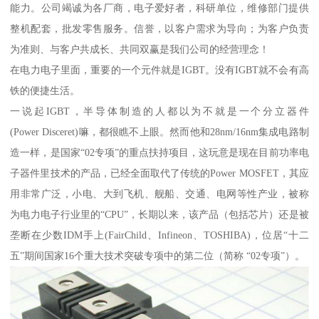
能力。公司竭诚为各厂商，电子爱好者，科研单位，维修部门提供
整机配套，批发零售服务。信誉，以客户需求为导向；为客户负责
为准则、与客户共成长、共同双赢是我们公司的经营理念！
在电力电子里面，重要的一个元件就是IGBT。没有IGBT就不会有高
铁的便捷生活。
一说起IGBT，半导体制造的人都以为不就是一个分立器件
(Power Disceret)嘛，都很瞧不上眼。然而他和28nm/16nm集成电路制
造一样，是国家“02专项”的重点扶持项目，这玩意是现在目前功率电
子器件里技术的产品，已经全面取代了传统的Power MOSFET，其应
用非常广泛，小电、大到飞机、舰船、交通、电网等性产业，被称
为电力电子行业里的“CPU”，长期以来，该产品（包括芯片）还是被
垄断在少数IDM手上(FairChild、Infineon、TOSHIBA)，位居“十二
五”期间国家16个重大技术突破专项中的第二位（简称 “02专项”）。