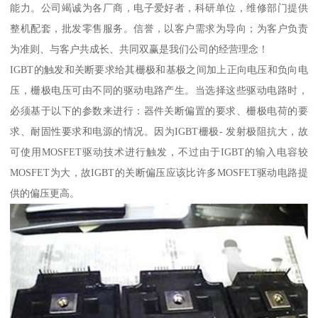
能力。公司竭诚为各厂商，电子爱好者，科研单位，维修部门提供
整机配套，批发零售服务。信誉，以客户需求为导向；为客户负责
为准则、与客户共成长、共同双赢是我们公司的经营理念！
IGBT的触发和关断要求给其栅极和基极之间加上正向电压和负向电
压，栅极电压可由不同的驱动电路产生。当选择这些驱动电路时，
必须基于以下的参数来进行：器件关断偏置的要求、栅极电荷的要
求、耐固性要求和电源的情况。因为IGBT栅极- 发射极阻抗大，故
可使用MOSFET驱动技术进行触发，不过由于IGBT的输入电容较
MOSFET为大，故IGBT的关断偏压应该比许多MOSFET驱动电路提
供的偏压更高。