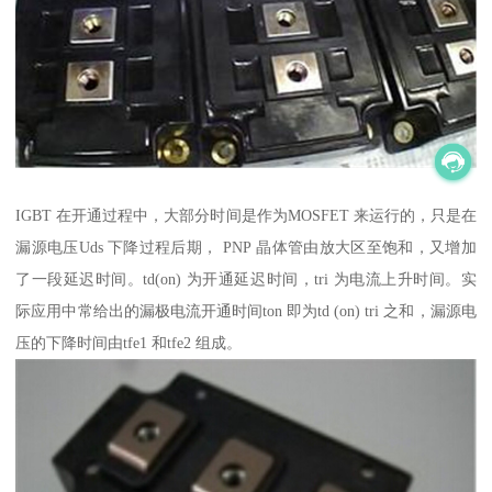
IGBT 在开通过程中，大部分时间是作为MOSFET 来运行的，只是在
漏源电压Uds 下降过程后期， PNP 晶体管由放大区至饱和，又增加
了一段延迟时间。td(on) 为开通延迟时间，tri 为电流上升时间。实
际应用中常给出的漏极电流开通时间ton 即为td (on) tri 之和，漏源电
压的下降时间由tfe1 和tfe2 组成。