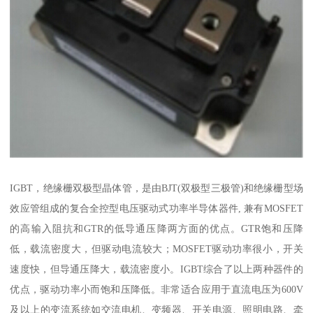
IGBT，绝缘栅双极型晶体管，是由BJT(双极型三极管)和绝缘栅型场
效应管组成的复合全控型电压驱动式功率半导体器件, 兼有MOSFET
的高输入阻抗和GTR的低导通压降两方面的优点。GTR饱和压降
低，载流密度大，但驱动电流较大；MOSFET驱动功率很小，开关
速度快，但导通压降大，载流密度小。IGBT综合了以上两种器件的
优点，驱动功率小而饱和压降低。非常适合应用于直流电压为600V
及以上的变流系统如交流电机、变频器、开关电源、照明电路、牵