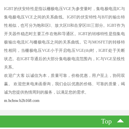
IGBT的伏安特性是指以栅极电压VGE为参变量时，集电极电流IC与
集电极电压VCE之间的关系曲线。IGBT的伏安特性与BJT的输出特
性相似，也可分为饱和区I、放大区II和击穿区III三部分。IGBT作为
开关器件稳态时主要工作在饱和导通区。IGBT的转移特性是指集电
极输出电流IC与栅极电压之间的关系曲线。它与MOSFET的转移特
性相同，当栅极电压VGE小于开启电压VGE(th)时，IGBT处于关断
状态。在IGBT导通后的大部分集电极电流范围内，IC与VGE呈线性
关系。
欢迎广大客 以诚信为本，质量可靠，价格优惠，用户至上，协同双
赢。 欢迎您来电来函垂询，我们会以优惠的价格、可靠的质量，竭
诚为您提供热情周到的服务，以满足您的需求。
m.hchsw.b2b168.com
Top