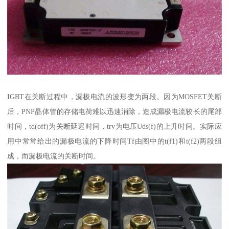
IGBT在关断过程中，漏极电流的波形变为两段。因为MOSFET关断
后，PNP晶体管的存储电荷难以迅速消除，造成漏极电流较长的尾部
时间，td(off)为关断延迟时间，trv为电压Uds(f)的上升时间。实际应
用中常常给出的漏极电流的下降时间Tf由图中的t(f1)和t(f2)两段组
成，而漏极电流的关断时间。