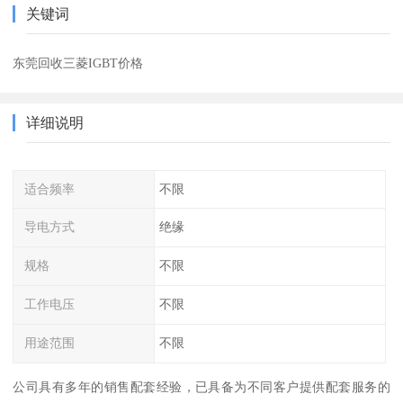
关键词
东莞回收三菱IGBT价格
详细说明
适合频率
不限
导电方式
绝缘
规格
不限
工作电压
不限
用途范围
不限
公司具有多年的销售配套经验，已具备为不同客户提供配套服务的