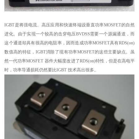
IGBT是将强电流、高压应用和快速终端设垂直功率MOSFET的自然
进化。由于实现一个较高的击穿电压BVDSS需要一个源漏通道，而
这个通道却具有很高的电阻率，因而造成功率MOSFET具有RDS(on)
数值高的特征，IGBT消除了现有功率MOSFET的这些主要缺点。虽
然一代功率MOSFET 器件大幅度改进了RDS(on)特性，但是在高电平
时，功率导通损耗仍然要比IGBT 技术高出很多。