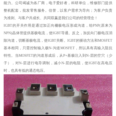
能力。公司竭诚为各厂商，电子爱好者，科研单位，维修部门提供
整机配套，批发零售服务。信誉，以客户需求为导向；为客户负责
为准则、与客户共成长、共同双赢是我们公司的经营理念！
IGBT的开关作用是通过加正向栅极电压形成沟道，给PNP(原来为
NPN)晶体管提供基极电流，使IGBT导通。反之，加反向门极电压消
除沟道，切断基极电流，使IGBT关断。IGBT的驱动方法和MOSFET
基本相同，只需控制输入极N-沟道MOSFET，所以具有高输入阻抗
特性。当MOSFET的沟道形成后，从P+基极注入到N-层的空穴（少
子），对N-层进行电导调制，减小N-层的电阻，使IGBT在高电压
时，也具有低的通态电压。