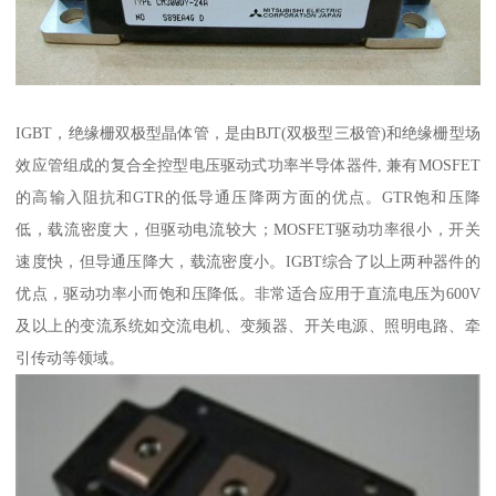
IGBT，绝缘栅双极型晶体管，是由BJT(双极型三极管)和绝缘栅型场
效应管组成的复合全控型电压驱动式功率半导体器件, 兼有MOSFET
的高输入阻抗和GTR的低导通压降两方面的优点。GTR饱和压降
低，载流密度大，但驱动电流较大；MOSFET驱动功率很小，开关
速度快，但导通压降大，载流密度小。IGBT综合了以上两种器件的
优点，驱动功率小而饱和压降低。非常适合应用于直流电压为600V
及以上的变流系统如交流电机、变频器、开关电源、照明电路、牵
引传动等领域。