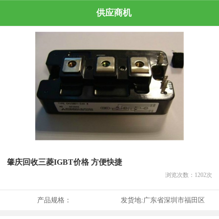
供应商机
肇庆回收三菱IGBT价格 方便快捷
浏览次数：
1202
次
产品规格：
发货地:
广东省深圳市福田区