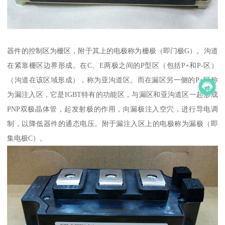
器件的控制区为栅区，附于其上的电极称为栅极（即门极G）。沟道
在紧靠栅区边界形成。在C、E两极之间的P型区（包括P+和P-区）
（沟道在该区域形成），称为亚沟道区。而在漏区另一侧的P+区称
为漏注入区，它是IGBT特有的功能区，与漏区和亚沟道区一起形成
PNP双极晶体管，起发射极的作用，向漏极注入空穴，进行导电调
制，以降低器件的通态电压。附于漏注入区上的电极称为漏极（即
集电极C）。