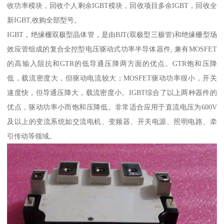
收功率模块，回收个人剩余IGBT模块，回收项目多余IGBT，回收全
新IGBT,收购全部型号。
IGBT，绝缘栅双极型晶体管，是由BJT(双极型三极管)和绝缘栅型场
效应管组成的复合全控型电压驱动式功率半导体器件, 兼有MOSFET
的高输入阻抗和GTR的低导通压降两方面的优点。GTR饱和压降
低，载流密度大，但驱动电流较大；MOSFET驱动功率很小，开关
速度快，但导通压降大，载流密度小。IGBT综合了以上两种器件的
优点，驱动功率小而饱和压降低。非常适合应用于直流电压为600V
及以上的变流系统如交流电机、变频器、开关电源、照明电路、牵
引传动等领域。