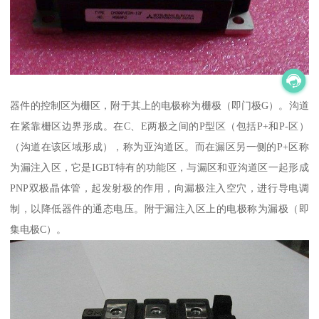
器件的控制区为栅区，附于其上的电极称为栅极（即门极G）。沟道
在紧靠栅区边界形成。在C、E两极之间的P型区（包括P+和P-区）
（沟道在该区域形成），称为亚沟道区。而在漏区另一侧的P+区称
为漏注入区，它是IGBT特有的功能区，与漏区和亚沟道区一起形成
PNP双极晶体管，起发射极的作用，向漏极注入空穴，进行导电调
制，以降低器件的通态电压。附于漏注入区上的电极称为漏极（即
集电极C）。