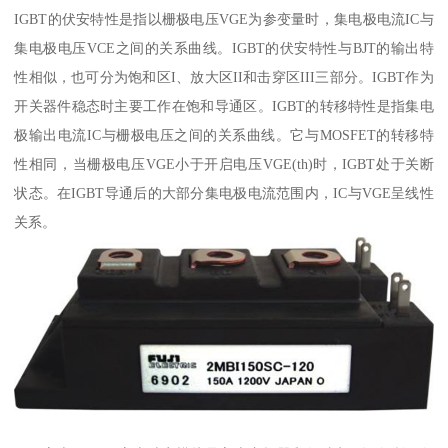
IGBT的伏安特性是指以栅极电压VGE为参变量时，集电极电流IC与
集电极电压VCE之间的关系曲线。IGBT的伏安特性与BJT的输出特
性相似，也可分为饱和区I、放大区II和击穿区III三部分。IGBT作为
开关器件稳态时主要工作在饱和导通区。IGBT的转移特性是指集电
极输出电流IC与栅极电压之间的关系曲线。它与MOSFET的转移特
性相同，当栅极电压VGE小于开启电压VGE(th)时，IGBT处于关断
状态。在IGBT导通后的大部分集电极电流范围内，IC与VGE呈线性
关系。