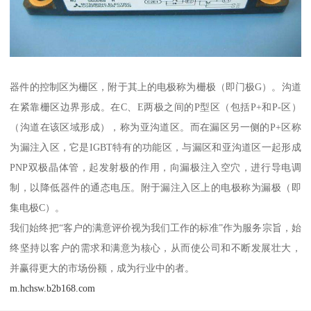
器件的控制区为栅区，附于其上的电极称为栅极（即门极G）。沟道
在紧靠栅区边界形成。在C、E两极之间的P型区（包括P+和P-区）
（沟道在该区域形成），称为亚沟道区。而在漏区另一侧的P+区称
为漏注入区，它是IGBT特有的功能区，与漏区和亚沟道区一起形成
PNP双极晶体管，起发射极的作用，向漏极注入空穴，进行导电调
制，以降低器件的通态电压。附于漏注入区上的电极称为漏极（即
集电极C）。
我们始终把“客户的满意评价视为我们工作的标准”作为服务宗旨，始
终坚持以客户的需求和满意为核心，从而使公司和不断发展壮大，
并赢得更大的市场份额，成为行业中的者。
m.hchsw.b2b168.com