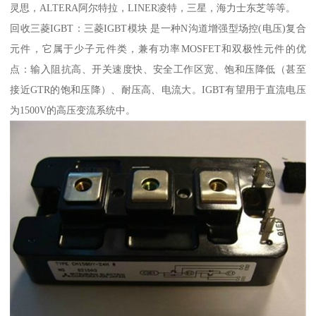
灵思，ALTERA阿尔特拉，LINER凌特，三星，海力士东芝等等。
回收三菱IGBT：三菱IGBT模块 是一种N沟道增强型场控(电压)复合
元件，它属于少子元件类，兼有功率MOSFET和双极性元件的优
点：输入阻抗高、开关速度快、安全工作区宽、饱和压降低（甚至
接近GTR的饱和压降）、耐压高、电流大。IGBT有望用于直流电压
为1500V的高压变流系统中。