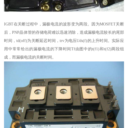
IGBT在关断过程中，漏极电流的波形变为两段。因为MOSFET关断
后，PNP晶体管的存储电荷难以迅速消除，造成漏极电流较长的尾部
时间，td(off)为关断延迟时间，trv为电压Uds(f)的上升时间。实际应
用中常常给出的漏极电流的下降时间Tf由图中的t(f1)和t(f2)两段组
成，而漏极电流的关断时间。