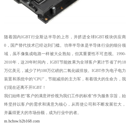
随着国内IGBT行业斯达半导的上市，并挤进全球IGBT模块供应商
0，国产替代技术已经达到门槛。功率半导体是半导体行业的细分领
域，虽不像集成电路一样被大众熟知，但其重要性不可忽视。1990-
2010年，这20年时间内，IGBT节能效果为全球客户累计节省了约18
万亿美元，减少了约100万亿磅的二氧化碳排放。IGBT作为电子电力
装置和系统中的“CPU”，节能减排的主力军，有着强大的生命力，我
们现在还离不开IGBT！
我们始终把“客户的满意评价视为我们工作的标准”作为服务宗旨，始
终坚持以客户的需求和满意为核心，从而使公司和不断发展壮大，
并赢得更大的市场份额，成为行业中的者。
m.hchsw.b2b168.com