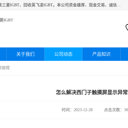
深圳市宝安区诚芯源电子商行主要经营：回收富士IGBT、回收三菱IGBT、回收英飞凌IGBT。本公司资金雄厚、现金交易、诚信待人，经过不断的探索和发展，已形成完善的评估、采购，从而为客户提供快捷价优的库存处理服务，迅速为客户消化库存，回笼资金。
IGBT
关于我们
公司动态
产品知识
常故障
怎么解决西门子触摸屏显示异常
时间：2023-12-28
点击次数：30