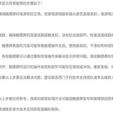
屏显示异常故障的步骤如下：
确保触摸屏的电源供应正常。检查电源线路和插头是否连接良好，电源电
线路：确保触摸屏的连接线路接触良好，没有松动或损坏。检查连接线路
：触摸屏表面的污垢可能导致触摸操作无效。使用柔软的、干净的布料轻
：有些触摸屏可以通过重新校准操作来解决显示异常问题。查阅触摸屏的
软件：触摸屏所运行的操作系统和软件可能存在错误或冲突。重新安装、
如果以上步骤无法解决问题，建议联系西门子的技术支持团队或专业维修
以上步骤仅供参考，具体的故障处理方法可能因触摸屏型号和故障原因而
册或联系官方技术支持获取准确的指导。