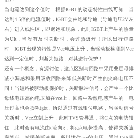
当电流达到这个值时，根据IGBT的动态特性曲线可知，当
达到4-5倍的电流值时，IGBT会由饱和导通（导通电压2V左
右）进入线性区，即退饱和现象，此时IGBT上产生的热量
为UIt，当没有及时关断时，会过热爆炸！所以出行短路
时，IGBT出现的特性是Vce电压上升，当驱动板检测到Vce
达到一定值时，判断为短路，对其进行保护！
还有一个概念，有源钳位，这点区别与回路中采用叠层母排
减小漏感和采用吸收回路来降低关断时产生的尖峰电压不
同！当短路被驱动板保护时，关断脉冲信号，会产生一个比
母线电压高的电压加在vce上，回路中杂散电感产生的，电
压过高也会损耗igbt，所以通过有源钳位电路，当驱动信号
关断时，Vce立刻上升，此时TVS管导通，将C点的电势钳
住，此时会有电流由c流向g，将g点电势提高，使得关断速
率降低，减缓关断速率，所以钳住vce的电压，通过TVS管