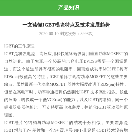
产品知识
一文读懂IGBT模块特点及技术发展趋势
2020-08-10
浏览次数：
3998
次
IGBT的工作原理
IGBT是将强电流、高压应用和快速终端设备用垂直功率MOSFET的
自然进化。由于实现一个较高的击穿电压BVDSS需要一个源漏通
道，而这个通道却具有很高的电阻率，因而造成功率MOSFET具有
RDS(on)数值高的特征，IGBT消除了现有功率MOSFET的这些主要
缺点。虽然最新一代功率MOSFET 器件大幅度改进了RDS(on)特性，
但是在高电平时，功率导通损耗仍然要比IGBT 技术高出很多。较低
的压降，转换成一个低VCE(sat)的能力，以及IGBT的结构，同一个
标准双极器件相比，可支持更高电流密度，并简化IGBT驱动器的原
理图。
IGBT硅片的结构与功率MOSFET 的结构十分相似，主要差异是
IGBT增加了P+ 基片和一个N+ 缓冲层(NPT-非穿通-IGBT技术没有增