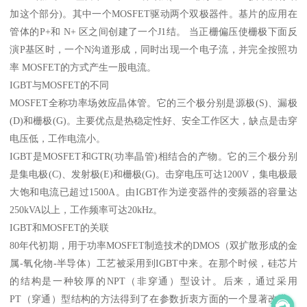
加这个部分)。其中一个MOSFET驱动两个双极器件。基片的应用在
管体的P+和 N+ 区之间创建了一个J1结。 当正栅偏压使栅极下面反
演P基区时，一个N沟道形成，同时出现一个电子流，并完全按照功
率 MOSFET的方式产生一股电流。
IGBT与MOSFET的不同
MOSFET全称功率场效应晶体管。它的三个极分别是源极(S)、漏极
(D)和栅极(G)。主要优点是热稳定性好、安全工作区大，缺点是击穿
电压低，工作电流小。
IGBT是MOSFET和GTR(功率晶管)相结合的产物。它的三个极分别
是集电极(C)、发射极(E)和栅极(G)。击穿电压可达1200V，集电极最
大饱和电流已超过1500A。由IGBT作为逆变器件的变频器的容量达
250kVA以上，工作频率可达20kHz。
IGBT和MOSFET的关联
80年代初期，用于功率MOSFET制造技术的DMOS（双扩散形成的金
属-氧化物-半导体）工艺被采用到IGBT中来。在那个时候，硅芯片
的结构是一种较厚的NPT（非穿通）型设计。后来，通过采用
PT（穿通）型结构的方法得到了在参数折衷方面的一个显著改进，