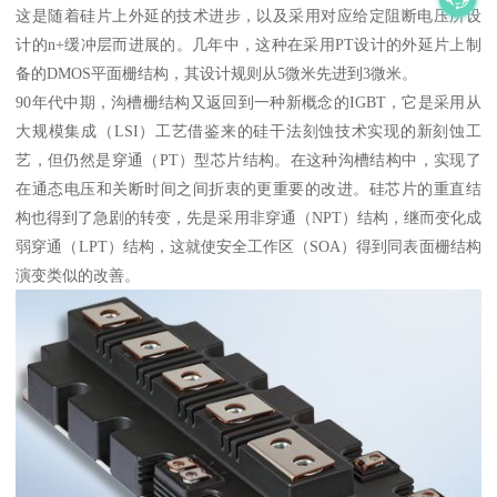
这是随着硅片上外延的技术进步，以及采用对应给定阻断电压所设
计的n+缓冲层而进展的。几年中，这种在采用PT设计的外延片上制
备的DMOS平面栅结构，其设计规则从5微米先进到3微米。
90年代中期，沟槽栅结构又返回到一种新概念的IGBT，它是采用从
大规模集成（LSI）工艺借鉴来的硅干法刻蚀技术实现的新刻蚀工
艺，但仍然是穿通（PT）型芯片结构。在这种沟槽结构中，实现了
在通态电压和关断时间之间折衷的更重要的改进。硅芯片的重直结
构也得到了急剧的转变，先是采用非穿通（NPT）结构，继而变化成
弱穿通（LPT）结构，这就使安全工作区（SOA）得到同表面栅结构
演变类似的改善。